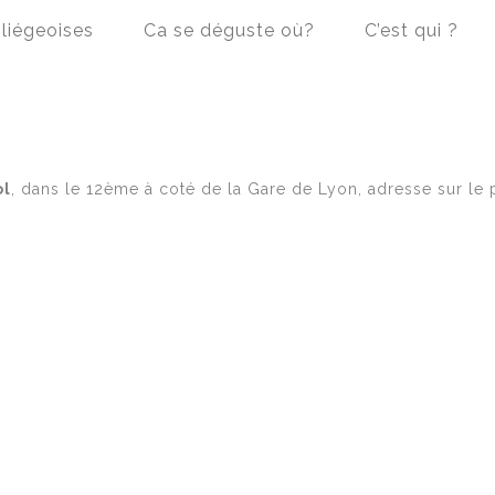
liégeoises
Ca se déguste où?
C’est qui ?
ol
, dans le 12ème à coté de la Gare de Lyon, adresse sur le