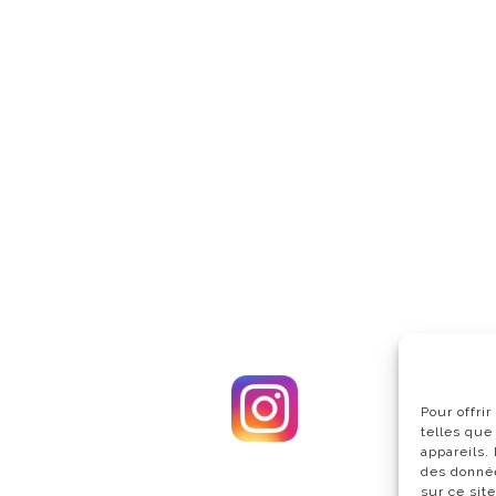
Pour offri
telles que
appareils.
des donnée
sur ce sit